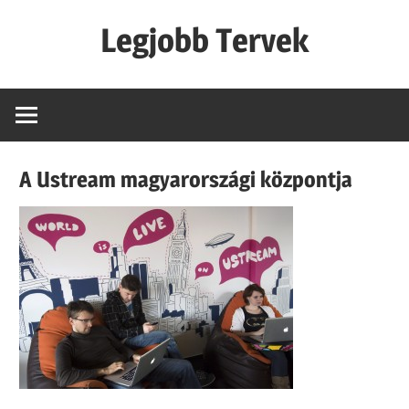
Skip
Legjobb Tervek
to
content
mert
mindig
van
egy
A Ustream magyarországi központja
jó
tervünk…!