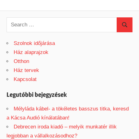
S
S
e
e
a
Szolnok időjárása
a
r
Ház alaprajzok
r
c
Otthon
c
h
Ház tervek
h
f
Kapcsolat
o
r
Legutóbbi bejegyzések
:
Mélyláda kábel- a tökéletes basszus titka, keresd
a Kácsa Audió kínálatában!
Debrecen iroda kiadó – melyik munkatér illik
legjobban a vállalkozásodhoz?