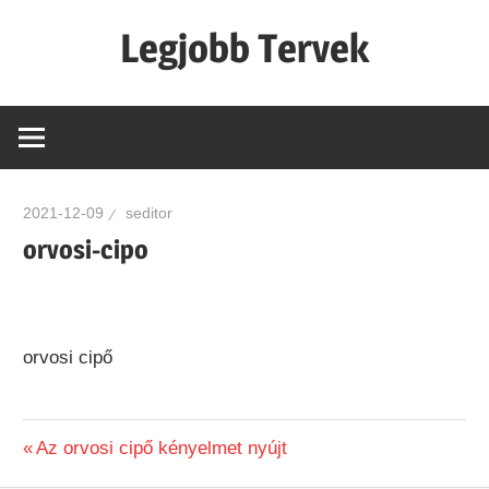
Skip
Legjobb Tervek
to
content
mert
mindig
van
egy
2021-12-09
seditor
jó
orvosi-cipo
tervünk…!
orvosi cipő
Previous
Az orvosi cipő kényelmet nyújt
Bejegyzés
Post: