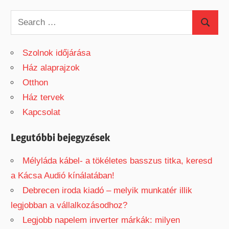
navigáció
S
S
e
e
a
Szolnok időjárása
a
r
Ház alaprajzok
r
c
Otthon
c
h
Ház tervek
h
f
Kapcsolat
o
r
Legutóbbi bejegyzések
:
Mélyláda kábel- a tökéletes basszus titka, keresd
a Kácsa Audió kínálatában!
Debrecen iroda kiadó – melyik munkatér illik
legjobban a vállalkozásodhoz?
Legjobb napelem inverter márkák: milyen