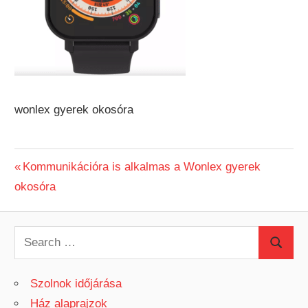
wonlex gyerek okosóra
Previous
Kommunikációra is alkalmas a Wonlex gyerek
Bejegyzés
okosóra
Post:
navigáció
S
S
e
e
a
Szolnok időjárása
a
r
Ház alaprajzok