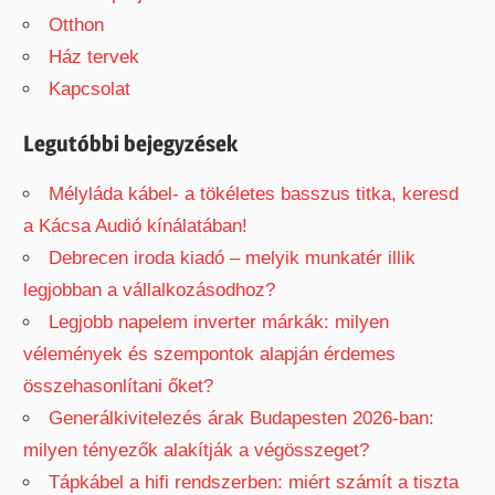
r
c
Otthon
c
h
Ház tervek
h
f
Kapcsolat
o
r
Legutóbbi bejegyzések
:
Mélyláda kábel- a tökéletes basszus titka, keresd
a Kácsa Audió kínálatában!
Debrecen iroda kiadó – melyik munkatér illik
legjobban a vállalkozásodhoz?
Legjobb napelem inverter márkák: milyen
vélemények és szempontok alapján érdemes
összehasonlítani őket?
Generálkivitelezés árak Budapesten 2026-ban:
milyen tényezők alakítják a végösszeget?
Tápkábel a hifi rendszerben: miért számít a tiszta