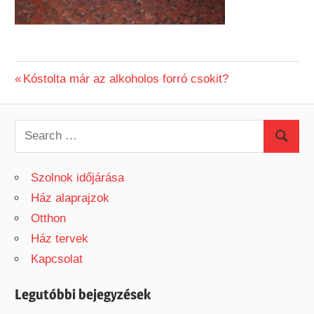
Previous
Kóstolta már az alkoholos forró csokit?
Bejegyzés
Post:
navigáció
S
S
e
e
a
Szolnok időjárása
a
r
Ház alaprajzok
r
c
Otthon
c
h
Ház tervek
h
f
Kapcsolat
o
r
Legutóbbi bejegyzések
: