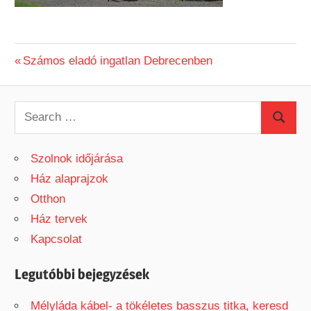
Previous
Számos eladó ingatlan Debrecenben
Bejegyzés
Post:
navigáció
S
S
e
e
a
Szolnok időjárása
a
r
Ház alaprajzok
r
c
Otthon
c
h
Ház tervek
h
f
Kapcsolat
o
r
Legutóbbi bejegyzések
:
Mélyláda kábel- a tökéletes basszus titka, keresd