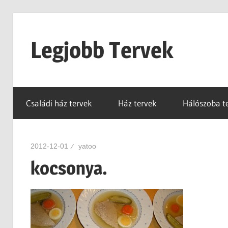
Skip
to
Legjobb Tervek
content
mert
mindig
Családi ház tervek
Ház tervek
Hálószoba t
van
egy
jó
2012-12-01
yatoo
tervünk…!
kocsonya.