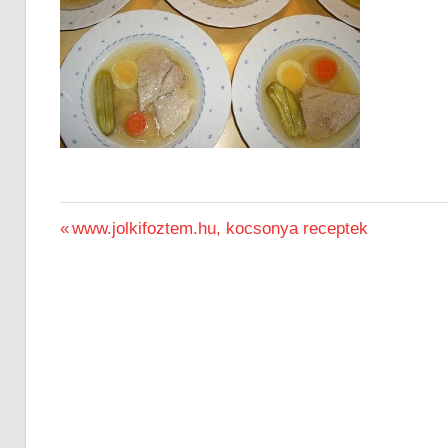
Previous
www.jolkifoztem.hu, kocsonya receptek
Bejegyzés
Post:
navigáció