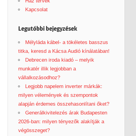
h
Ház tervek
f
Kapcsolat
o
r
Legutóbbi bejegyzések
:
Mélyláda kábel- a tökéletes basszus
titka, keresd a Kácsa Audió kínálatában!
Debrecen iroda kiadó – melyik
munkatér illik legjobban a
vállalkozásodhoz?
Legjobb napelem inverter márkák:
milyen vélemények és szempontok
alapján érdemes összehasonlítani őket?
Generálkivitelezés árak Budapesten
2026-ban: milyen tényezők alakítják a
végösszeget?