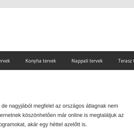
ervek
Konyha tervek
Nappali tervek
Terasz 
, de nagyjából megfelel az országos átlagnak nem
ternetnek köszönhetően már online is megtaláljuk az
gramokat, akár egy héttel azelőtt is.