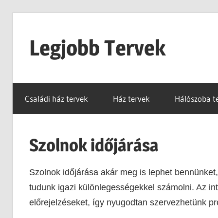
Skip
to
Legjobb Tervek
content
mert
mindig
Családi ház tervek
Ház tervek
Hálószoba t
van
egy
jó
Szolnok időjárása
tervünk…!
Szolnok időjárása akár meg is lephet bennünket
tudunk igazi különlegességekkel számolni. Az in
előrejelzéseket, így nyugodtan szervezhetünk pro