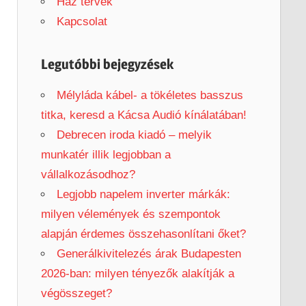
h
Ház tervek
f
Kapcsolat
o
r
Legutóbbi bejegyzések
:
Mélyláda kábel- a tökéletes basszus
titka, keresd a Kácsa Audió kínálatában!
Debrecen iroda kiadó – melyik
munkatér illik legjobban a
vállalkozásodhoz?
Legjobb napelem inverter márkák:
milyen vélemények és szempontok
alapján érdemes összehasonlítani őket?
Generálkivitelezés árak Budapesten
2026-ban: milyen tényezők alakítják a
végösszeget?