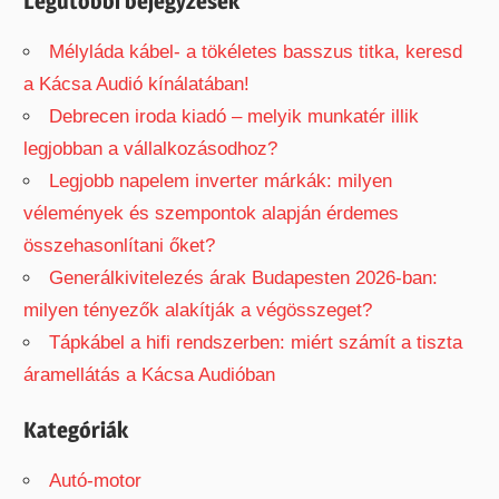
Legutóbbi bejegyzések
:
Mélyláda kábel- a tökéletes basszus titka, keresd
a Kácsa Audió kínálatában!
Debrecen iroda kiadó – melyik munkatér illik
legjobban a vállalkozásodhoz?
Legjobb napelem inverter márkák: milyen
vélemények és szempontok alapján érdemes
összehasonlítani őket?
Generálkivitelezés árak Budapesten 2026-ban:
milyen tényezők alakítják a végösszeget?
Tápkábel a hifi rendszerben: miért számít a tiszta
áramellátás a Kácsa Audióban
Kategóriák
Autó-motor