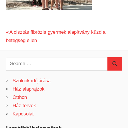
Previous
A cisztás fibrózis gyermek alapítvány küzd a
Bejegyzés
betegség ellen
Post:
navigáció
S
S
e
e
a
Szolnok időjárása
a
r
Ház alaprajzok
r
c
Otthon
c
h
Ház tervek
h
f
Kapcsolat
o
r