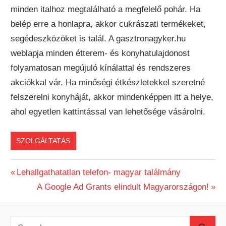
minden italhoz megtalálható a megfelelő pohár. Ha
belép erre a honlapra, akkor cukrászati termékeket,
segédeszközöket is talál. A gasztronagyker.hu
weblapja minden étterem- és konyhatulajdonost
folyamatosan megújuló kínálattal és rendszeres
akciókkal vár. Ha minőségi étkészletekkel szeretné
felszerelni konyháját, akkor mindenképpen itt a helye,
ahol egyetlen kattintással van lehetősége vásárolni.
SZOLGÁLTATÁS
Previous
Lehallgathatatlan telefon- magyar találmány
Bejegyzés
Post:
Next
A Google Ad Grants elindult Magyarországon!
Post:
navigáció
S