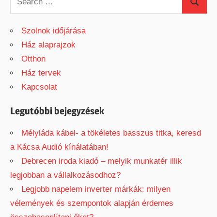
S
e
e
a
Szolnok időjárása
a
r
Ház alaprajzok
r
c
Otthon
c
h
Ház tervek
h
f
Kapcsolat
o
r
Legutóbbi bejegyzések
:
Mélyláda kábel- a tökéletes basszus titka, keresd
a Kácsa Audió kínálatában!
Debrecen iroda kiadó – melyik munkatér illik
legjobban a vállalkozásodhoz?
Legjobb napelem inverter márkák: milyen
vélemények és szempontok alapján érdemes