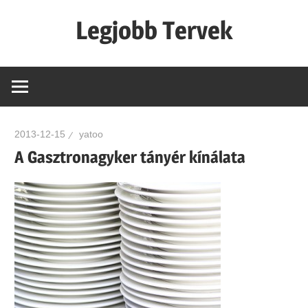
Skip
Legjobb Tervek
to
content
mert
mindig
van
egy
2013-12-15
yatoo
jó
A Gasztronagyker tányér kínálata
tervünk…!