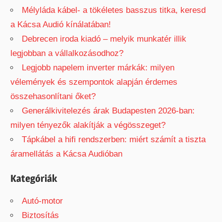
:
Mélyláda kábel- a tökéletes basszus titka, keresd
a Kácsa Audió kínálatában!
Debrecen iroda kiadó – melyik munkatér illik
legjobban a vállalkozásodhoz?
Legjobb napelem inverter márkák: milyen
vélemények és szempontok alapján érdemes
összehasonlítani őket?
Generálkivitelezés árak Budapesten 2026-ban:
milyen tényezők alakítják a végösszeget?
Tápkábel a hifi rendszerben: miért számít a tiszta
áramellátás a Kácsa Audióban
Kategóriák
Autó-motor
Biztosítás