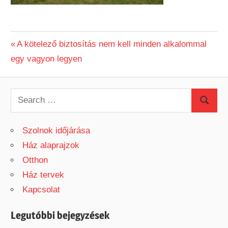
Previous
A kötelező biztosítás nem kell minden alkalommal
Bejegyzés
egy vagyon legyen
Post:
navigáció
S
S
e
e
a
Szolnok időjárása
a
r
Ház alaprajzok
r
c
Otthon
c
h
Ház tervek
h
f
Kapcsolat
o
r
Legutóbbi bejegyzések