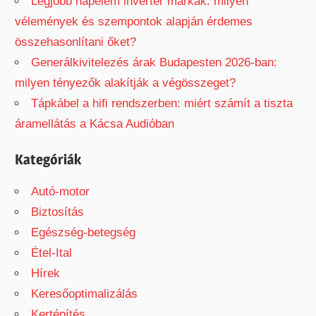
Legjobb napelem inverter márkák: milyen
vélemények és szempontok alapján érdemes
összehasonlítani őket?
Generálkivitelezés árak Budapesten 2026-ban:
milyen tényezők alakítják a végösszeget?
Tápkábel a hifi rendszerben: miért számít a tiszta
áramellátás a Kácsa Audióban
Kategóriák
Autó-motor
Biztosítás
Egészség-betegség
Étel-Ital
Hírek
Keresőoptimalizálás
Kertépítés