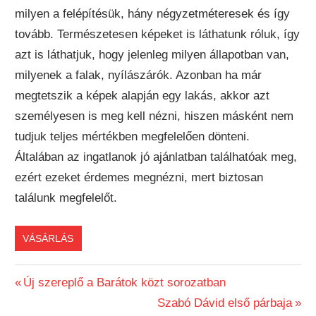
milyen a felépítésük, hány négyzetméteresek és így
tovább. Természetesen képeket is láthatunk róluk, így
azt is láthatjuk, hogy jelenleg milyen állapotban van,
milyenek a falak, nyílászárók. Azonban ha már
megtetszik a képek alapján egy lakás, akkor azt
személyesen is meg kell nézni, hiszen másként nem
tudjuk teljes mértékben megfelelően dönteni.
Általában az ingatlanok jó ajánlatban találhatóak meg,
ezért ezeket érdemes megnézni, mert biztosan
találunk megfelelőt.
VÁSÁRLÁS
Previous
Új szereplő a Barátok közt sorozatban
Bejegyzés
Post:
Next
Szabó Dávid első párbaja