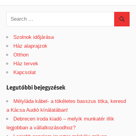
Post:
navigáció
S
S
e
e
a
Szolnok időjárása
a
r
Ház alaprajzok
r
c
Otthon
c
h
Ház tervek
h
f
Kapcsolat
o
r
Legutóbbi bejegyzések
:
Mélyláda kábel- a tökéletes basszus titka, keresd
a Kácsa Audió kínálatában!
Debrecen iroda kiadó – melyik munkatér illik
legjobban a vállalkozásodhoz?