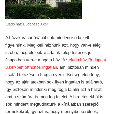
Eladó ház Budapest 8.ker
A házak vásárlásánál sok mindenre oda kell
figyelnünk. Meg kell néznünk azt, hogy van-e elég
szoba, megfelelőek-e a falak felépítései és jó
állapotban van-e maga a ház. Az
eladó ház Budapest
8.ker-ben otthonos ingatlan
, ami biztosan minden
család tetszését el fogja nyerni. Kétségtelen tény,
hogy az ajánlatokban sok ilyen ingatlan is található,
így biztosan mindenki meg fogja találni azt a házat,
ami a számára is meg fog felelni. A hirdetésekből is
sok mindent megtudhatunk a kínálatban szereplő
termékekről,
így azt is, hogy mennyibe kerülnek,