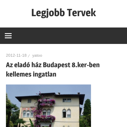
Skip
Legjobb Tervek
to
content
mert
mindig
van
egy
2012-11-18
yatoo
jó
Az eladó ház Budapest 8.ker-ben
tervünk…!
kellemes ingatlan