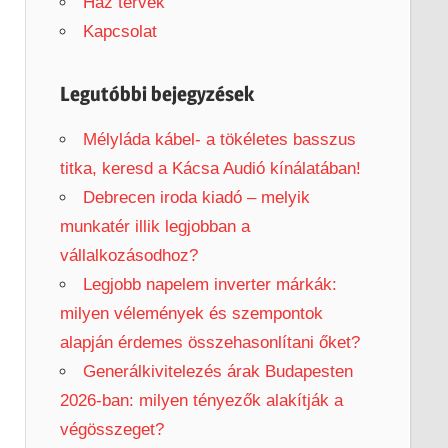
h
Ház tervek
f
Kapcsolat
o
r
Legutóbbi bejegyzések
:
Mélyláda kábel- a tökéletes basszus
titka, keresd a Kácsa Audió kínálatában!
Debrecen iroda kiadó – melyik
munkatér illik legjobban a
vállalkozásodhoz?
Legjobb napelem inverter márkák:
milyen vélemények és szempontok
alapján érdemes összehasonlítani őket?
Generálkivitelezés árak Budapesten
2026-ban: milyen tényezők alakítják a
végösszeget?