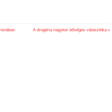
thonában
Next
A drogéria nagyker bőséges választéka
Post: