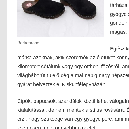
tárháza 
gyógycip
gondolha
magas.
Berkemann
Egész k
márka azoknak, akik szeretnék az életüket könn
kilométert sétálunk vagy egy otthoni főzésről, ami
világháborút túlélő cég a mai napig nagy népsz
gyárat helyeztek el Kiskunfélegyházán.
Cipők, papucsok, szandálok közül lehet válogatn
kialakítással, de nem mentek a stílus rovására.
érzi, hogy szüksége van egy gyógycipőre, ami mi
jelentősen megkönnyebbíti az életét.