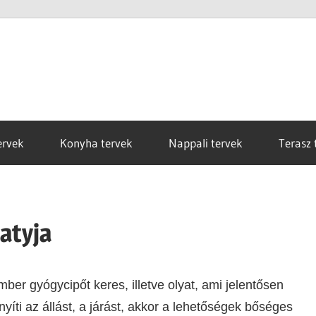
ervek
Konyha tervek
Nappali tervek
Terasz 
atyja
ber gyógycipőt keres, illetve olyat, ami jelentősen
íti az állást, a járást, akkor a lehetőségek bőséges