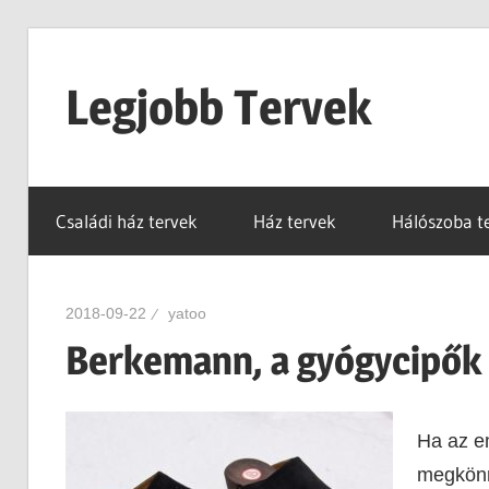
Skip
to
Legjobb Tervek
content
mert
mindig
Családi ház tervek
Ház tervek
Hálószoba t
van
egy
jó
2018-09-22
yatoo
tervünk…!
Berkemann, a gyógycipők 
Ha az em
megkönny