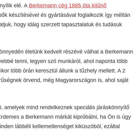
nyílik elé. A
Berkemann cég 1885 óta kitűnő
ők készítésével és gyártásával foglalkozik így méltán
tjuk, hogy idáig szerzett tapasztalatuk és tudásuk
önnyedén életünk kedvelt részévé válhat a Berkemann
yebbé tenni, legyen szó munkáról, ahol naponta több
kor több órán keresztül állunk a tűzhely mellett. A 2
erűségnek örvend, még Magyarországon is, ahol saját
i, amelyek mind rendelkeznek speciális járáskönnyítő
 Érdemes a Berkemann márkát kipróbálni, ha Ön is úgy
nden lábbéli kellemetlenséget kiküszöböl, ezáltal