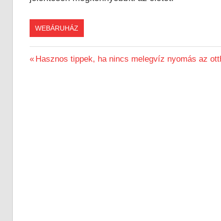
WEBÁRUHÁZ
Previous
Hasznos tippek, ha nincs melegvíz nyomás az ot
Bejegyzés
Post:
navigáció