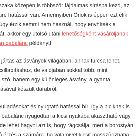
szaka közepén is többször fájdalmas sírásba kezd, az
ire hatással van. Amennyiben Önök is éppen ezt élik
úgy érzik semmi nem használ, hogy enyhítsék a
t, akkor egy utolsó utáni
lehetőségként vásároljanak
án babalánc
példányt!
jártas az ásványok világában, annak furcsa lehet,
illapításhoz, de valójában sokkal több, mint
 szó, hanem egy különleges ásvány, a gyanta
ásával készült darabról.
ulladásokat és nyugtató hatással bír, így a piciknek is
 babalánc nyugodtan a kicsi nyakába akasztható vagy
de lehet hagyni azt is, hogy rágcsálja, mert a borostyán
 érzés a számára, ha valamivel kicsit masszírozhatja