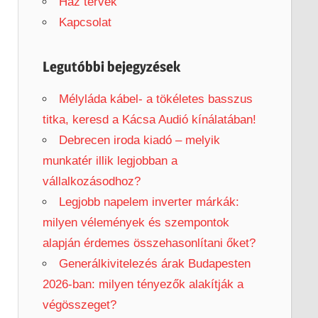
h
Ház tervek
f
Kapcsolat
o
r
Legutóbbi bejegyzések
:
Mélyláda kábel- a tökéletes basszus
titka, keresd a Kácsa Audió kínálatában!
Debrecen iroda kiadó – melyik
munkatér illik legjobban a
vállalkozásodhoz?
Legjobb napelem inverter márkák:
milyen vélemények és szempontok
alapján érdemes összehasonlítani őket?
Generálkivitelezés árak Budapesten
2026-ban: milyen tényezők alakítják a
végösszeget?