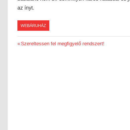
az ínyt.
WEBÁRUHÁZ
Previous
Szereltessen fel megfigyelő rendszert!
Bejegyzés
Post:
navigáció