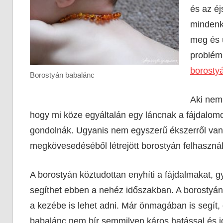
és az éj
mindenk
meg és 
problémá
borosty
Borostyán babalánc
Aki nem 
hogy mi köze egyáltalán egy láncnak a fájdalomcs
gondolnák. Ugyanis nem egyszerű ékszerről van
megkövesedéséből létrejött borostyán felhasznál
A borostyán köztudottan enyhíti a fájdalmakat, gy
segíthet ebben a nehéz időszakban. A borostyán
a kezébe is lehet adni. Már önmagában is segít, 
babalánc nem bír semmilyen káros hatással és jó