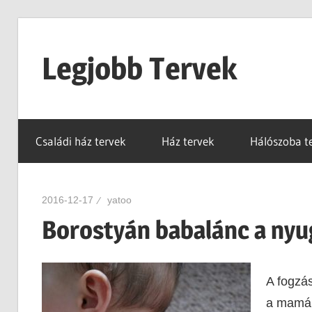
Skip
to
Legjobb Tervek
content
mert
mindig
Családi ház tervek
Ház tervek
Hálószoba t
van
egy
jó
2016-12-17
yatoo
tervünk…!
Borostyán babalánc a nyu
A fogzá
a mamáké