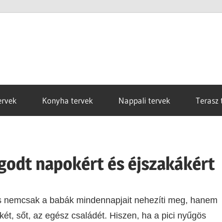
ervek
Konyha tervek
Nappali tervek
Terasz 
godt napokért és éjszakákért
s nemcsak a babák mindennapjait nehezíti meg, hanem
t, sőt, az egész családét. Hiszen, ha a pici nyűgös