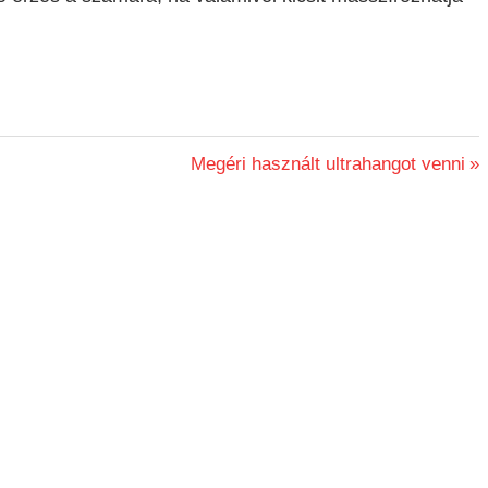
Next
Megéri használt ultrahangot venni
Post: