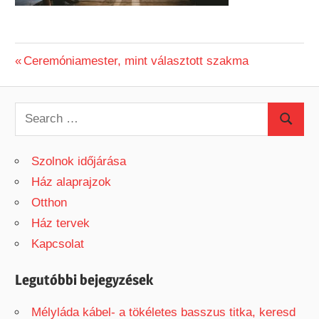
Previous
Ceremóniamester, mint választott szakma
Bejegyzés
Post:
navigáció
S
S
e
e
a
Szolnok időjárása
a
r
Ház alaprajzok
r
c
Otthon
c
h
Ház tervek
h
f
Kapcsolat
o
r
Legutóbbi bejegyzések
:
Mélyláda kábel- a tökéletes basszus titka, keresd