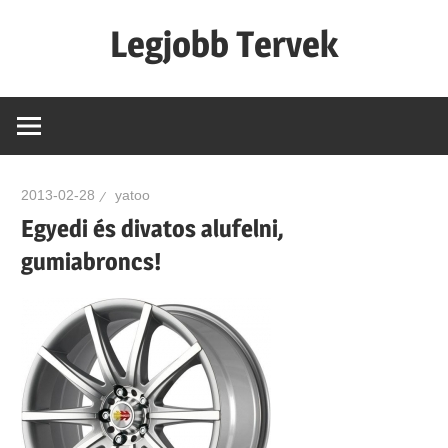
Skip
Legjobb Tervek
to
content
mert
mindig
van
egy
2013-02-28
yatoo
jó
Egyedi és divatos alufelni,
tervünk…!
gumiabroncs!