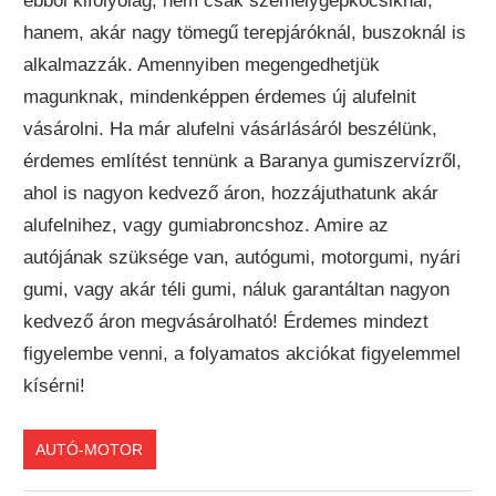
ebből kifolyólag, nem csak személygépkocsiknál,
hanem, akár nagy tömegű terepjáróknál, buszoknál is
alkalmazzák. Amennyiben megengedhetjük
magunknak, mindenképpen érdemes új alufelnit
vásárolni. Ha már alufelni vásárlásáról beszélünk,
érdemes említést tennünk a Baranya gumiszervízről,
ahol is nagyon kedvező áron, hozzájuthatunk akár
alufelnihez, vagy gumiabroncshoz. Amire az
autójának szüksége van, autógumi, motorgumi, nyári
gumi, vagy akár téli gumi, náluk garantáltan nagyon
kedvező áron megvásárolható! Érdemes mindezt
figyelembe venni, a folyamatos akciókat figyelemmel
kísérni!
AUTÓ-MOTOR