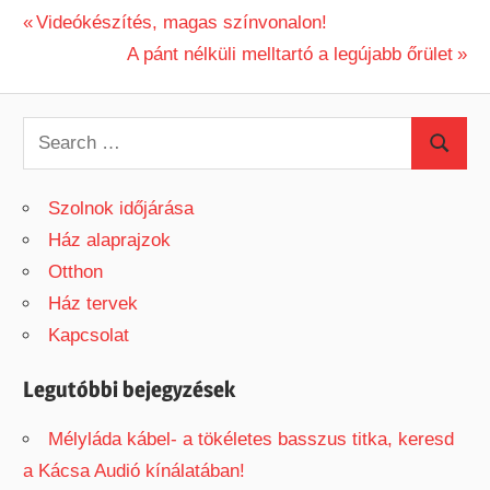
Previous
Videókészítés, magas színvonalon!
Bejegyzés
Post:
Next
A pánt nélküli melltartó a legújabb őrület
Post:
navigáció
S
S
e
e
a
Szolnok időjárása
a
r
Ház alaprajzok
r
c
Otthon
c
h
Ház tervek
h
f
Kapcsolat
o
r
Legutóbbi bejegyzések
:
Mélyláda kábel- a tökéletes basszus titka, keresd
a Kácsa Audió kínálatában!