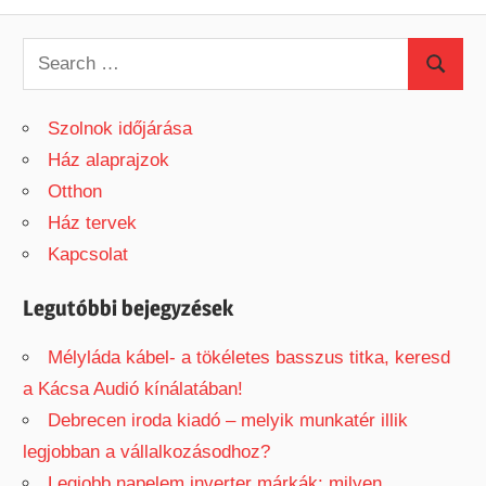
S
S
e
e
a
Szolnok időjárása
a
r
Ház alaprajzok
r
c
Otthon
c
h
Ház tervek
h
f
Kapcsolat
o
r
Legutóbbi bejegyzések
:
Mélyláda kábel- a tökéletes basszus titka, keresd
a Kácsa Audió kínálatában!
Debrecen iroda kiadó – melyik munkatér illik
legjobban a vállalkozásodhoz?
Legjobb napelem inverter márkák: milyen