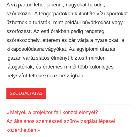
A vízparton lehet pihenni, nagyokat fürödni,
szórakozni. A tengerpartokon különféle vízi sportokat
űzhetnek a turisták, mint például búvárkodást vagy
szörfözést. Az esti órákban pedig rengeteg
szórakozóhely, étterem és bár várja a nyaralókat, a
kikapcsolódásra vágyókat. Az egyiptomi utazás
igazán varázslatos élményt biztosít minden
látogatónak, és érdemes minél több különleges
helyszínt felfedezni az országban.
SZOLGÁLTATÁS
Previous
Melyek a projektor fali konzol előnyei?
Bejegyzés
Next
Az általános szemészeti szűrővizsgálat lépései
Post:
Post:
közérthetően
navigáció