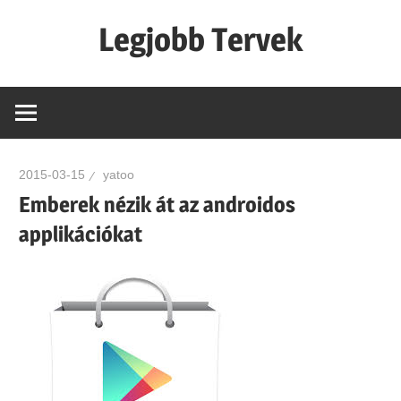
Skip
Legjobb Tervek
to
content
mert
mindig
van
egy
2015-03-15
yatoo
jó
Emberek nézik át az androidos
tervünk…!
applikációkat