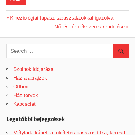
Previous
Kineziológiai tapasz tapasztalatokkal igazolva
Bejegyzés
Post:
Next
Női és férfi ékszerek rendelése
Post:
navigáció
S
S
e
e
a
Szolnok időjárása
a
r
Ház alaprajzok
r
c
Otthon
c
h
Ház tervek
h
f
Kapcsolat
o
r
Legutóbbi bejegyzések
:
Mélyláda kábel- a tökéletes basszus titka, keresd