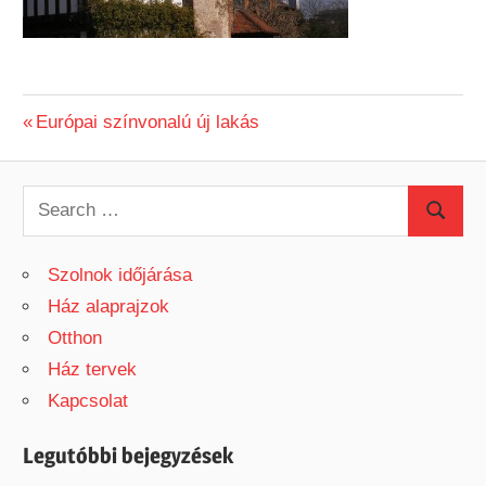
Previous
Európai színvonalú új lakás
Bejegyzés
Post:
navigáció
S
S
e
e
a
Szolnok időjárása
a
r
Ház alaprajzok
r
c
Otthon
c
h
Ház tervek
h
f
Kapcsolat
o
r
Legutóbbi bejegyzések
: