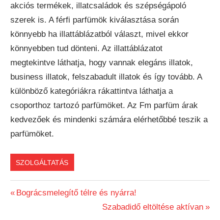
akciós termékek, illatcsaládok és szépségápoló
szerek is. A férfi parfümök kiválasztása során
könnyebb ha illattáblázatból választ, mivel ekkor
könnyebben tud dönteni. Az illattáblázatot
megtekintve láthatja, hogy vannak elegáns illatok,
business illatok, felszabadult illatok és így tovább. A
különböző kategóriákra rákattintva láthatja a
csoporthoz tartozó parfümöket. Az Fm parfüm árak
kedvezőek és mindenki számára elérhetőbbé teszik a
parfümöket.
SZOLGÁLTATÁS
Previous
Bográcsmelegítő télre és nyárra!
Bejegyzés
Post:
Next
Szabadidő eltöltése aktívan