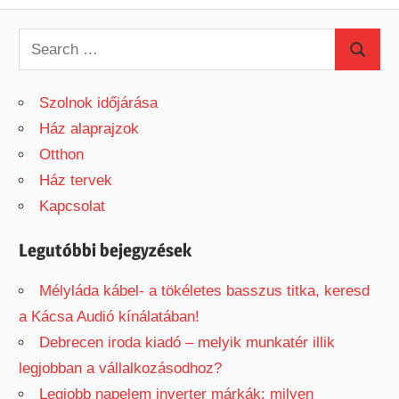
Post:
navigáció
S
S
e
e
a
Szolnok időjárása
a
r
Ház alaprajzok
r
c
Otthon
c
h
Ház tervek
h
f
Kapcsolat
o
r
Legutóbbi bejegyzések
:
Mélyláda kábel- a tökéletes basszus titka, keresd
a Kácsa Audió kínálatában!
Debrecen iroda kiadó – melyik munkatér illik
legjobban a vállalkozásodhoz?
Legjobb napelem inverter márkák: milyen