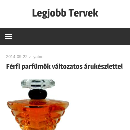
Skip
Legjobb Tervek
to
content
mert
mindig
van
egy
2014-09-22
yatoo
jó
Férfi parfümök változatos árukészlettel
tervünk…!