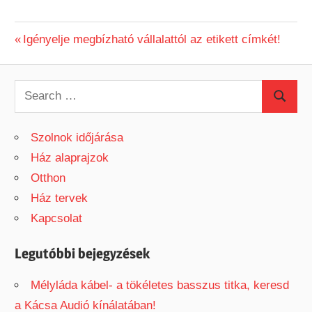
Previous
Igényelje megbízható vállalattól az etikett címkét!
Bejegyzés
Post:
navigáció
S
S
e
e
a
Szolnok időjárása
a
r
Ház alaprajzok
r
c
Otthon
c
h
Ház tervek
h
f
Kapcsolat
o
r
Legutóbbi bejegyzések
:
Mélyláda kábel- a tökéletes basszus titka, keresd
a Kácsa Audió kínálatában!