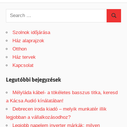
Post:
navigáció
S
S
e
e
a
Szolnok időjárása
a
r
Ház alaprajzok
r
c
Otthon
c
h
Ház tervek
h
f
Kapcsolat
o
r
Legutóbbi bejegyzések
:
Mélyláda kábel- a tökéletes basszus titka, keresd
a Kácsa Audió kínálatában!
Debrecen iroda kiadó – melyik munkatér illik
legjobban a vállalkozásodhoz?
Legjobb napelem inverter márkák: milyen