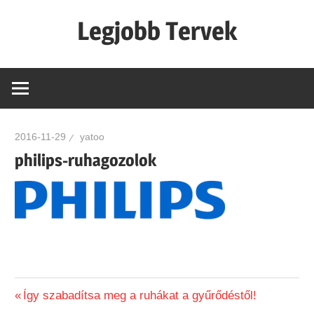
Skip
Legjobb Tervek
to
content
mert
mindig
van
egy
2016-11-29
yatoo
jó
philips-ruhagozolok
tervünk…!
Previous
Így szabadítsa meg a ruhákat a gyűrődéstől!
Bejegyzés