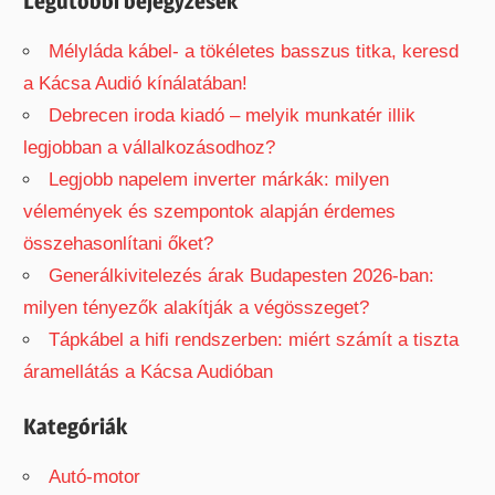
Legutóbbi bejegyzések
:
Mélyláda kábel- a tökéletes basszus titka, keresd
a Kácsa Audió kínálatában!
Debrecen iroda kiadó – melyik munkatér illik
legjobban a vállalkozásodhoz?
Legjobb napelem inverter márkák: milyen
vélemények és szempontok alapján érdemes
összehasonlítani őket?
Generálkivitelezés árak Budapesten 2026-ban:
milyen tényezők alakítják a végösszeget?
Tápkábel a hifi rendszerben: miért számít a tiszta
áramellátás a Kácsa Audióban
Kategóriák
Autó-motor