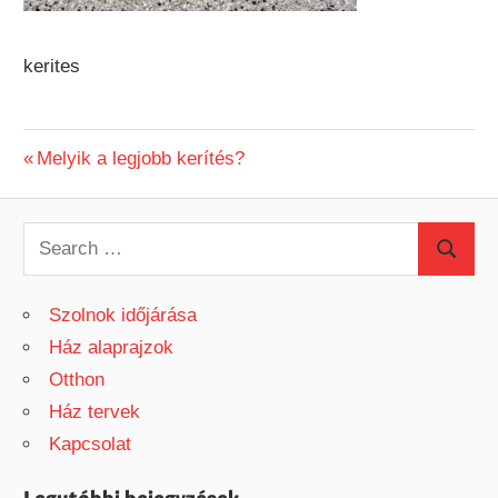
kerites
Previous
Melyik a legjobb kerítés?
Bejegyzés
Post:
navigáció
S
S
e
e
a
Szolnok időjárása
a
r
Ház alaprajzok
r
c
Otthon
c
h
Ház tervek
h
f
Kapcsolat
o
r