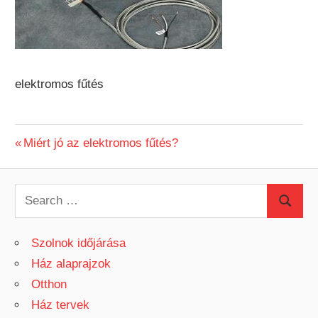
elektromos fűtés
Previous
Miért jó az elektromos fűtés?
Bejegyzés
Post:
navigáció
S
S
e
e
a
Szolnok időjárása
a
r
Ház alaprajzok
r
c
Otthon
c
h
Ház tervek
h
f