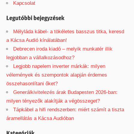
Kapcsolat
o
r
Legutóbbi bejegyzések
:
Mélyláda kábel- a tökéletes basszus titka, keresd
a Kácsa Audió kínálatában!
Debrecen iroda kiadó – melyik munkatér illik
legjobban a vállalkozásodhoz?
Legjobb napelem inverter márkák: milyen
vélemények és szempontok alapján érdemes
összehasonlítani őket?
Generálkivitelezés árak Budapesten 2026-ban:
milyen tényezők alakítják a végösszeget?
Tápkábel a hifi rendszerben: miért számít a tiszta
áramellátás a Kácsa Audióban
Kategóriák