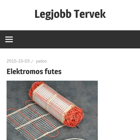
Skip
Legjobb Tervek
to
content
mert
mindig
van
egy
2015-10-03
yatoo
jó
Elektromos futes
tervünk…!