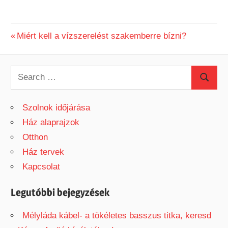
Previous
Miért kell a vízszerelést szakemberre bízni?
Bejegyzés
Post:
navigáció
S
S
e
e
a
Szolnok időjárása
a
r
Ház alaprajzok
r
c
Otthon
c
h
Ház tervek
h
f
Kapcsolat
o
r
Legutóbbi bejegyzések
:
Mélyláda kábel- a tökéletes basszus titka, keresd