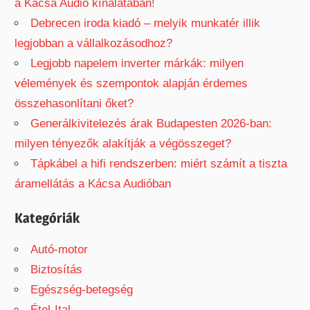
a Kácsa Audió kínálatában!
Debrecen iroda kiadó – melyik munkatér illik
legjobban a vállalkozásodhoz?
Legjobb napelem inverter márkák: milyen
vélemények és szempontok alapján érdemes
összehasonlítani őket?
Generálkivitelezés árak Budapesten 2026-ban:
milyen tényezők alakítják a végösszeget?
Tápkábel a hifi rendszerben: miért számít a tiszta
áramellátás a Kácsa Audióban
Kategóriák
Autó-motor
Biztosítás
Egészség-betegség
Étel-Ital