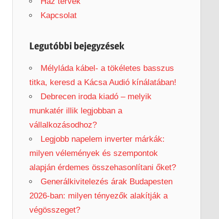
h
Ház tervek
f
Kapcsolat
o
r
Legutóbbi bejegyzések
:
Mélyláda kábel- a tökéletes basszus
titka, keresd a Kácsa Audió kínálatában!
Debrecen iroda kiadó – melyik
munkatér illik legjobban a
vállalkozásodhoz?
Legjobb napelem inverter márkák:
milyen vélemények és szempontok
alapján érdemes összehasonlítani őket?
Generálkivitelezés árak Budapesten
2026-ban: milyen tényezők alakítják a
végösszeget?