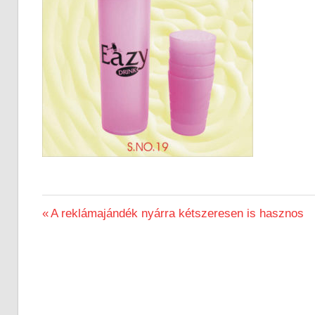
Previous
A reklámajándék nyárra kétszeresen is hasznos
Bejegyzés
Post:
navigáció