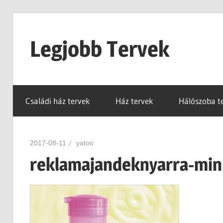
Skip
to
Legjobb Tervek
content
mert
mindig
Családi ház tervek
Ház tervek
Hálószoba t
van
egy
jó
2017-08-11
yatoo
tervünk…!
reklamajandeknyarra-min