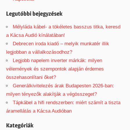
o
r
Legutóbbi bejegyzések
:
Mélyláda kábel- a tökéletes basszus titka, keresd
a Kácsa Audió kínálatában!
Debrecen iroda kiadó – melyik munkatér illik
legjobban a vállalkozásodhoz?
Legjobb napelem inverter márkák: milyen
vélemények és szempontok alapján érdemes
összehasonlítani őket?
Generálkivitelezés árak Budapesten 2026-ban:
milyen tényezők alakítják a végösszeget?
Tápkábel a hifi rendszerben: miért számít a tiszta
áramellátás a Kácsa Audióban
Kategóriák