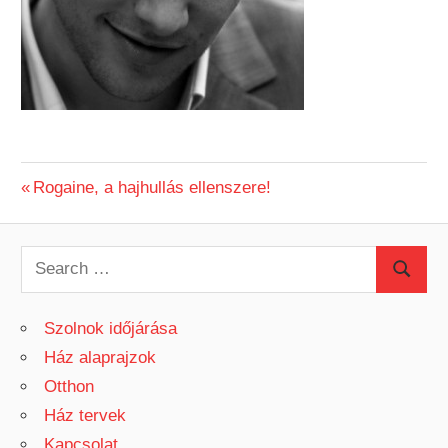
Previous
Rogaine, a hajhullás ellenszere!
Bejegyzés
Post:
navigáció
S
S
e
e
a
Szolnok időjárása
a
r
Ház alaprajzok
r
c
Otthon
c
h
Ház tervek
h
f
Kapcsolat