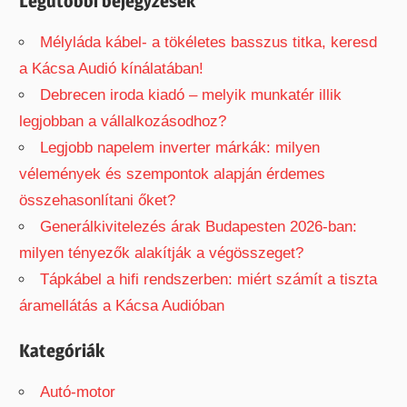
Legutóbbi bejegyzések
:
Mélyláda kábel- a tökéletes basszus titka, keresd
a Kácsa Audió kínálatában!
Debrecen iroda kiadó – melyik munkatér illik
legjobban a vállalkozásodhoz?
Legjobb napelem inverter márkák: milyen
vélemények és szempontok alapján érdemes
összehasonlítani őket?
Generálkivitelezés árak Budapesten 2026-ban:
milyen tényezők alakítják a végösszeget?
Tápkábel a hifi rendszerben: miért számít a tiszta
áramellátás a Kácsa Audióban
Kategóriák
Autó-motor