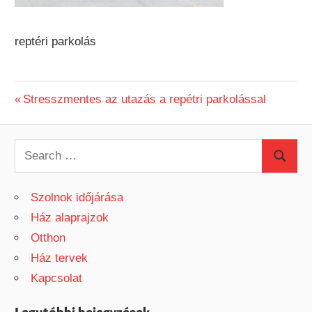
reptéri parkolás
Previous
Stresszmentes az utazás a repétri parkolással
Bejegyzés
Post:
navigáció
S
S
e
e
a
Szolnok időjárása
a
r
Ház alaprajzok
r
c
Otthon
c
h
Ház tervek
h
f
Kapcsolat
o
r