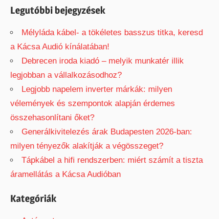
r
Legutóbbi bejegyzések
:
Mélyláda kábel- a tökéletes basszus titka, keresd
a Kácsa Audió kínálatában!
Debrecen iroda kiadó – melyik munkatér illik
legjobban a vállalkozásodhoz?
Legjobb napelem inverter márkák: milyen
vélemények és szempontok alapján érdemes
összehasonlítani őket?
Generálkivitelezés árak Budapesten 2026-ban:
milyen tényezők alakítják a végösszeget?
Tápkábel a hifi rendszerben: miért számít a tiszta
áramellátás a Kácsa Audióban
Kategóriák