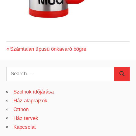
Previous
Számtalan típusú önkavaró bögre
Bejegyzés
Post:
navigáció
S
S
e
e
a
Szolnok időjárása
a
r
Ház alaprajzok
r
c
Otthon
c
h
Ház tervek
h
f
Kapcsolat
o