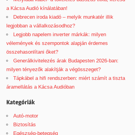
a Kácsa Audió kínálatában!
Debrecen iroda kiadó – melyik munkatér illik
legjobban a vállalkozásodhoz?
Legjobb napelem inverter márkák: milyen
vélemények és szempontok alapján érdemes
összehasonlítani őket?
Generálkivitelezés árak Budapesten 2026-ban:
milyen tényezők alakítják a végösszeget?
Tápkábel a hifi rendszerben: miért számít a tiszta
áramellátás a Kácsa Audióban
Kategóriák
Autó-motor
Biztosítás
Egészség-betegség