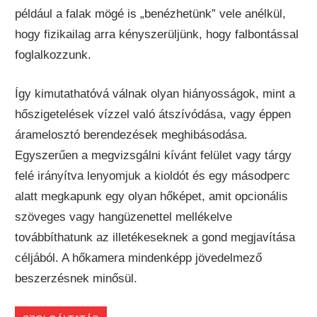
például a falak mögé is „benézhetünk” vele anélkül,
hogy fizikailag arra kényszerüljünk, hogy falbontással
foglalkozzunk.
Így kimutathatóvá válnak olyan hiányosságok, mint a
hőszigetelések vízzel való átszívódása, vagy éppen
áramelosztó berendezések meghibásodása.
Egyszerűen a megvizsgálni kívánt felület vagy tárgy
felé irányítva lenyomjuk a kioldót és egy másodperc
alatt megkapunk egy olyan hőképet, amit opcionális
szöveges vagy hangüzenettel mellékelve
továbbíthatunk az illetékeseknek a gond megjavítása
céljából. A hőkamera mindenképp jövedelmező
beszerzésnek minősül.