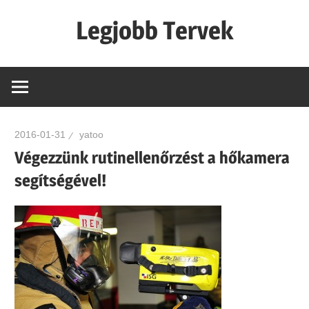
Skip
Legjobb Tervek
to
content
mert
mindig
van
egy
2016-01-31
yatoo
jó
Végezzünk rutinellenőrzést a hőkamera
tervünk…!
segítségével!