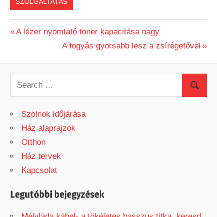
SZOLGÁLTATÁS
Previous
A lézer nyomtató toner kapacitása nagy
Bejegyzés
Post:
Next
A fogyás gyorsabb lesz a zsírégetővel
Post:
navigáció
S
S
e
e
a
Szolnok időjárása
a
r
Ház alaprajzok
r
c
Otthon
c
h
Ház tervek
h
f
Kapcsolat
o
r
Legutóbbi bejegyzések
:
Mélyláda kábel- a tökéletes basszus titka, keresd