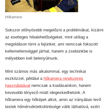
Hőkamera
Sokszor előnyösebb megelőzni a problémákat, kizárni
az esetleges hibalehetőségeket, mint utólag a
megoldáson törni a fejünket, ami nemcsak fokozott
kellemetlenséggel járhat, hanem a zsebünkbe is
mélyebben kell belenyúlnunk.
Mint számos más alkalommal, egy technikai
eszközzel, például a
hőkamera rendszeres
használatával
nemcsak a kiadásainkon, hanem
kevesebb tényező miatt idegeskedhetünk. A
hőkamera egy hőképet alkot, amin az irányában levő
testek hőmérsékletkülönbsége válik láthatóvá, ezért