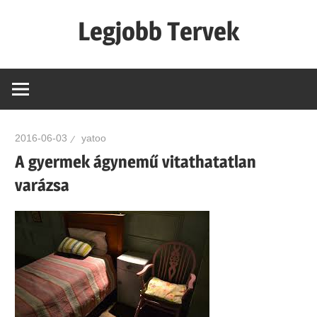
Skip
Legjobb Tervek
to
content
mert
mindig
van
egy
2016-06-03
yatoo
jó
A gyermek ágynemű vitathatatlan
tervünk…!
varázsa