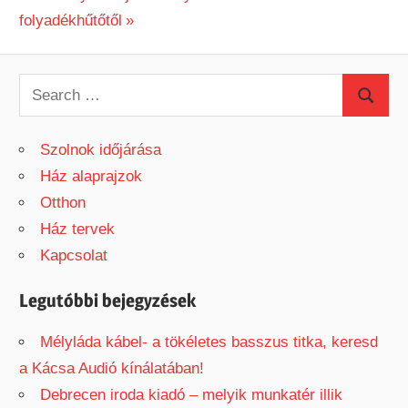
Post:
folyadékhűtőtől
navigáció
S
S
e
e
a
Szolnok időjárása
a
r
Ház alaprajzok
r
c
Otthon
c
h
Ház tervek
h
f
Kapcsolat
o
r
Legutóbbi bejegyzések
:
Mélyláda kábel- a tökéletes basszus titka, keresd
a Kácsa Audió kínálatában!
Debrecen iroda kiadó – melyik munkatér illik