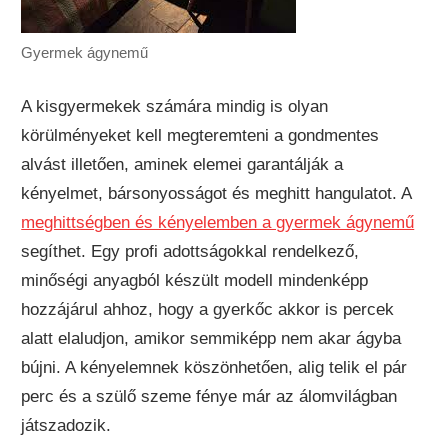
Gyermek ágynemű
A kisgyermekek számára mindig is olyan
körülményeket kell megteremteni a gondmentes
alvást illetően, aminek elemei garantálják a
kényelmet, bársonyosságot és meghitt hangulatot. A
meghittségben és kényelemben a gyermek ágynemű
segíthet. Egy profi adottságokkal rendelkező,
minőségi anyagból készült modell mindenképp
hozzájárul ahhoz, hogy a gyerkőc akkor is percek
alatt elaludjon, amikor semmiképp nem akar ágyba
bújni. A kényelemnek köszönhetően, alig telik el pár
perc és a szülő szeme fénye már az álomvilágban
játszadozik.