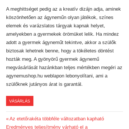
A meghittséget pedig az a kreatív dizájn adja, aminek
köszönhetően az ágyneműn olyan játékok, színes
elemek és varázslatos tárgyak kapnak helyet,
amelyekben a gyermekek örömüket lelik. Ha mindez
adott a gyermek ágyneműt tekintve, akkor a szülők
biztosak lehetnek benne, hogy a tökéletes döntést
hozták meg. A gyönyörű gyermek ágynemű
megvásárlását hazánkban teljes mértékben megéri az
agynemushop.hu weblapon lebonyolítani, ami a
szülőknek jutányos árat is garantál.
VÁSÁRLÁS
Previous
Az etetőrakéta többféle változatban kapható
Bejegyzés
Next
Eredményes teljesítmény várható el a
Post: