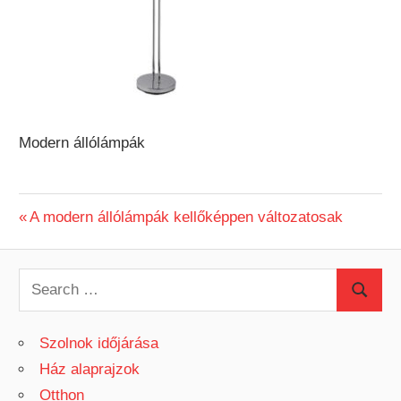
Modern állólámpák
Previous
A modern állólámpák kellőképpen változatosak
Bejegyzés
Post:
navigáció
S
S
e
e
a
Szolnok időjárása
a
r
Ház alaprajzok
r
c
Otthon