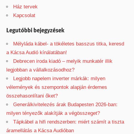
c
h
Ház tervek
h
f
Kapcsolat
o
r
Legutóbbi bejegyzések
:
Mélyláda kábel- a tökéletes basszus titka, keresd
a Kácsa Audió kínálatában!
Debrecen iroda kiadó – melyik munkatér illik
legjobban a vállalkozásodhoz?
Legjobb napelem inverter márkák: milyen
vélemények és szempontok alapján érdemes
összehasonlítani őket?
Generálkivitelezés árak Budapesten 2026-ban:
milyen tényezők alakítják a végösszeget?
Tápkábel a hifi rendszerben: miért számít a tiszta
áramellátás a Kácsa Audióban