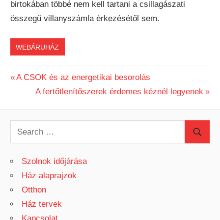
birtokában többé nem kell tartani a csillagászati
összegű villanyszámla érkezésétől sem.
WEBÁRUHÁZ
Previous
A CSOK és az energetikai besorolás
Bejegyzés
Post:
Next
A fertőtlenítőszerek érdemes kéznél legyenek
Post:
navigáció
S
S
e
e
a
Szolnok időjárása
a
r
Ház alaprajzok
r
c
Otthon
c
h
Ház tervek
h
f
Kapcsolat