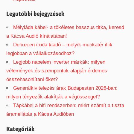
o
r
Legutóbbi bejegyzések
:
Mélyláda kábel- a tökéletes basszus titka, keresd
a Kácsa Audió kínálatában!
Debrecen iroda kiadó – melyik munkatér illik
legjobban a vállalkozásodhoz?
Legjobb napelem inverter márkák: milyen
vélemények és szempontok alapján érdemes
összehasonlítani őket?
Generálkivitelezés árak Budapesten 2026-ban:
milyen tényezők alakítják a végösszeget?
Tápkábel a hifi rendszerben: miért számít a tiszta
áramellátás a Kácsa Audióban
Kategóriák