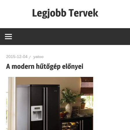
Skip
Legjobb Tervek
to
content
mert
mindig
van
egy
2015-12-04
yatoo
jó
A modern hűtőgép előnyei
tervünk…!