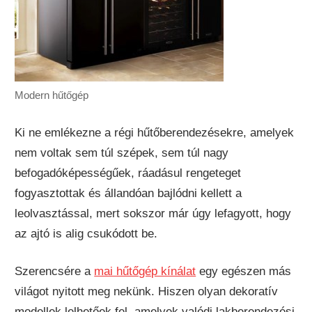
Modern hűtőgép
Ki ne emlékezne a régi hűtőberendezésekre, amelyek
nem voltak sem túl szépek, sem túl nagy
befogadóképességűek, ráadásul rengeteget
fogyasztottak és állandóan bajlódni kellett a
leolvasztással, mert sokszor már úgy lefagyott, hogy
az ajtó is alig csukódott be.
Szerencsére a
mai hűtőgép kínálat
egy egészen más
világot nyitott meg nekünk. Hiszen olyan dekoratív
modellek lelhetőek fel, amelyek valódi lakberendezési