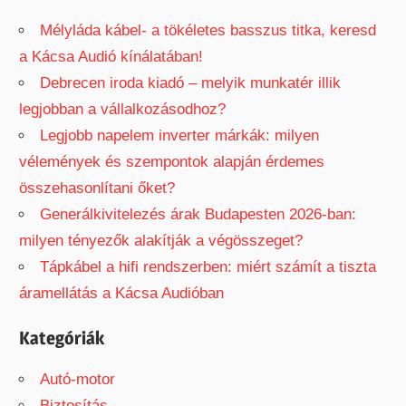
:
Mélyláda kábel- a tökéletes basszus titka, keresd
a Kácsa Audió kínálatában!
Debrecen iroda kiadó – melyik munkatér illik
legjobban a vállalkozásodhoz?
Legjobb napelem inverter márkák: milyen
vélemények és szempontok alapján érdemes
összehasonlítani őket?
Generálkivitelezés árak Budapesten 2026-ban:
milyen tényezők alakítják a végösszeget?
Tápkábel a hifi rendszerben: miért számít a tiszta
áramellátás a Kácsa Audióban
Kategóriák
Autó-motor
Biztosítás