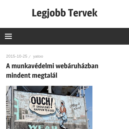
Skip
Legjobb Tervek
to
content
mert
mindig
van
egy
2015-10-25
yatoo
jó
A munkavédelmi webáruházban
tervünk…!
mindent megtalál