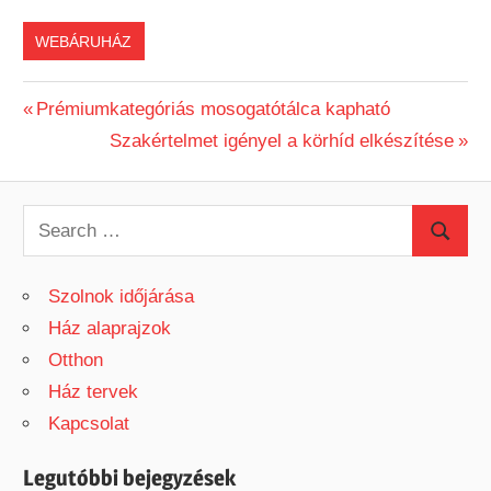
WEBÁRUHÁZ
Previous
Prémiumkategóriás mosogatótálca kapható
Bejegyzés
Post:
Next
Szakértelmet igényel a körhíd elkészítése
Post:
navigáció
S
S
e
e
a
Szolnok időjárása
a
r
Ház alaprajzok
r
c
Otthon
c
h
Ház tervek
h
f
Kapcsolat
o
r
Legutóbbi bejegyzések