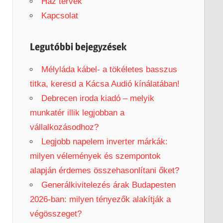
h
Ház tervek
f
Kapcsolat
o
r
Legutóbbi bejegyzések
:
Mélyláda kábel- a tökéletes basszus
titka, keresd a Kácsa Audió kínálatában!
Debrecen iroda kiadó – melyik
munkatér illik legjobban a
vállalkozásodhoz?
Legjobb napelem inverter márkák:
milyen vélemények és szempontok
alapján érdemes összehasonlítani őket?
Generálkivitelezés árak Budapesten
2026-ban: milyen tényezők alakítják a
végösszeget?