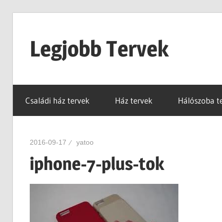
Skip
to
Legjobb Tervek
content
mert
mindig
Családi ház tervek
Ház tervek
Hálószoba t
van
egy
jó
2016-09-17
yatoo
tervünk…!
iphone-7-plus-tok