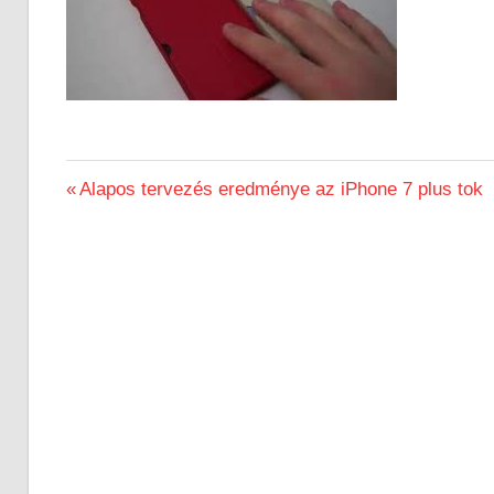
Previous
Alapos tervezés eredménye az iPhone 7 plus tok
Bejegyzés
Post:
navigáció