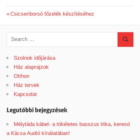
Previous
Csicseriborsó főzelék készítéséhez
Bejegyzés
Post:
navigáció
S
S
e
e
a
Szolnok időjárása
a
r
Ház alaprajzok
r
c
Otthon
c
h
Ház tervek
h
f
Kapcsolat
o
r
Legutóbbi bejegyzések
:
Mélyláda kábel- a tökéletes basszus titka, keresd
a Kácsa Audió kínálatában!