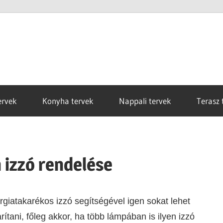
ervek
Konyha tervek
Nappali tervek
Terasz 
 izzó rendelése
giatakarékos izzó segítségével igen sokat lehet
ítani, főleg akkor, ha több lámpában is ilyen izzó