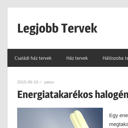
Skip
to
Legjobb Tervek
content
mert
mindig
Családi ház tervek
Ház tervek
Hálószoba t
van
egy
jó
2015-06-10
yatoo
tervünk…!
Energiatakarékos halogén
Egy ener
megtakar