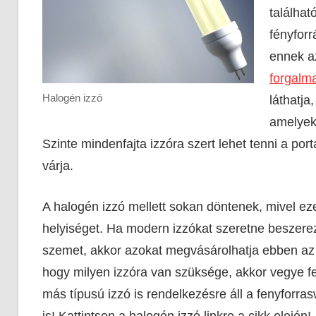
találhat
fényfor
ennek az
forgalma
Halogén izzó
láthatja
amelyek
Szinte mindenfajta izzóra szert lehet tenni a port
várja.
A halogén izzó mellett sokan döntenek, mivel eze
helyiséget. Ha modern izzókat szeretne beszere
szemet, akkor azokat megvásárolhatja ebben az
hogy milyen izzóra van szüksége, akkor vegye fe
más típusú izzó is rendelkezésre áll a fenyforra