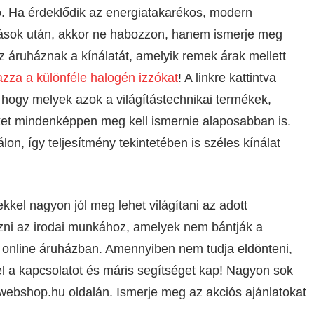
ó. Ha érdeklődik az energiatakarékos, modern
rások után, akkor ne habozzon, hanem ismerje meg
 áruháznak a kínálatát, amelyik remek árak mellett
zza a különféle halogén izzókat
! A linkre kattintva
, hogy melyek azok a világítástechnikai termékek,
et mindenképpen meg kell ismernie alaposabban is.
álon, így teljesítmény tekintetében is széles kínálat
kkel nagyon jól meg lehet világítani az adott
zni az irodai munkához, amelyek nem bántják a
 online áruházban. Amennyiben nem tudja eldönteni,
l a kapcsolatot és máris segítséget kap! Nagyon sok
swebshop.hu oldalán. Ismerje meg az akciós ajánlatokat