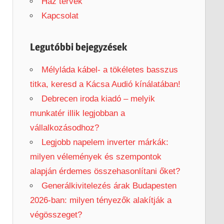
h
Ház tervek
f
Kapcsolat
o
r
Legutóbbi bejegyzések
:
Mélyláda kábel- a tökéletes basszus
titka, keresd a Kácsa Audió kínálatában!
Debrecen iroda kiadó – melyik
munkatér illik legjobban a
vállalkozásodhoz?
Legjobb napelem inverter márkák:
milyen vélemények és szempontok
alapján érdemes összehasonlítani őket?
Generálkivitelezés árak Budapesten
2026-ban: milyen tényezők alakítják a
végösszeget?