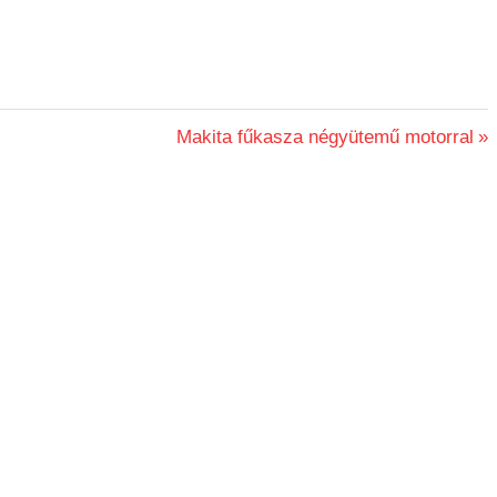
Next
Makita fűkasza négyütemű motorral
Post: