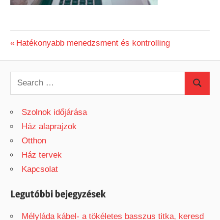
Previous
Hatékonyabb menedzsment és kontrolling
Bejegyzés
Post:
navigáció
S
S
e
e
a
Szolnok időjárása
a
r
Ház alaprajzok
r
c
Otthon
c
h
Ház tervek
h
f
Kapcsolat
o
r
Legutóbbi bejegyzések
:
Mélyláda kábel- a tökéletes basszus titka, keresd