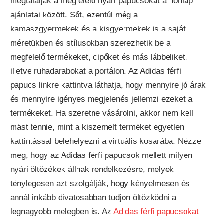
megtalálják a megfelelő nyári papucsokat a honlap
ajánlatai között. Sőt, ezentúl még a
kamaszgyermekek és a kisgyermekek is a saját
méretükben és stílusokban szerezhetik be a
megfelelő termékeket, cipőket és más lábbeliket,
illetve ruhadarabokat a portálon. Az Adidas férfi
papucs linkre kattintva láthatja, hogy mennyire jó árak
és mennyire igényes megjelenés jellemzi ezeket a
termékeket. Ha szeretne vásárolni, akkor nem kell
mást tennie, mint a kiszemelt terméket egyetlen
kattintással belehelyezni a virtuális kosarába. Nézze
meg, hogy az Adidas férfi papucsok mellett milyen
nyári öltözékek állnak rendelkezésre, melyek
ténylegesen azt szolgálják, hogy kényelmesen és
annál inkább divatosabban tudjon öltözködni a
legnagyobb melegben is. Az
Adidas férfi papucsokat