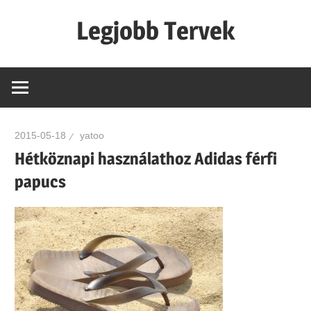
Skip
Legjobb Tervek
to
content
mert
mindig
van
egy
2015-05-18
yatoo
jó
Hétköznapi használathoz Adidas férfi
tervünk…!
papucs