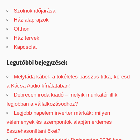
e
a
Szolnok időjárása
a
r
Ház alaprajzok
r
c
Otthon
c
h
Ház tervek
h
f
Kapcsolat
o
r
Legutóbbi bejegyzések
:
Mélyláda kábel- a tökéletes basszus titka, keresd
a Kácsa Audió kínálatában!
Debrecen iroda kiadó – melyik munkatér illik
legjobban a vállalkozásodhoz?
Legjobb napelem inverter márkák: milyen
vélemények és szempontok alapján érdemes
összehasonlítani őket?