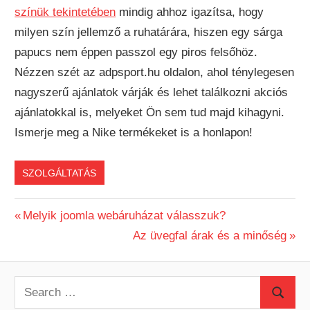
színük tekintetében
mindig ahhoz igazítsa, hogy
milyen szín jellemző a ruhatárára, hiszen egy sárga
papucs nem éppen passzol egy piros felsőhöz.
Nézzen szét az adpsport.hu oldalon, ahol ténylegesen
nagyszerű ajánlatok várják és lehet találkozni akciós
ajánlatokkal is, melyeket Ön sem tud majd kihagyni.
Ismerje meg a Nike termékeket is a honlapon!
SZOLGÁLTATÁS
Previous
Melyik joomla webáruházat válasszuk?
Bejegyzés
Post:
Next
Az üvegfal árak és a minőség
Post:
navigáció
S
S
e