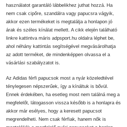
használatot garantáló lábbelikhez juthat hozzá. Ha
nem csak cipőre, szandálra vagy papucsra vágyik,
akkor ezen termékeket is megtalálja a honlapon jó
árak és széles kínálat mellett. A cikk elején található
linkre kattintva máris adpsport.hu oldalra léphet be,
ahol néhány kattintás segítségével megvásárolhatja
az adott terméket, de mindenképpen olvassa el a
vásárlási szabályzatot is.
Az Adidas férfi papucsok most a nyár közeledtével
ténylegesen népszerűek, így a kínáltuk is bővül.
Ennek érdekében, ha esetleg most nem találná meg a
megfelelőt, látogasson vissza később is a honlapra és
akkor már esélyes, hogy a keresett papucsot
megrendelheti. Nem csak férfiak, hanem nők is