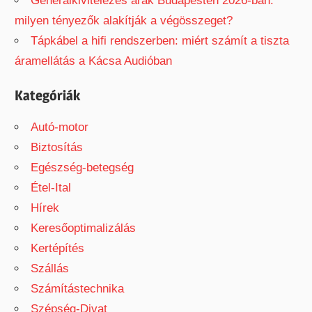
Generálkivitelezés árak Budapesten 2026-ban:
milyen tényezők alakítják a végösszeget?
Tápkábel a hifi rendszerben: miért számít a tiszta
áramellátás a Kácsa Audióban
Kategóriák
Autó-motor
Biztosítás
Egészség-betegség
Étel-Ital
Hírek
Keresőoptimalizálás
Kertépítés
Szállás
Számítástechnika
Szépség-Divat