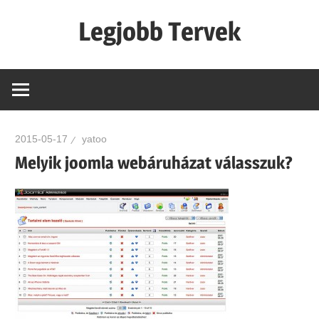
Skip
Legjobb Tervek
to
content
mert
mindig
van
egy
2015-05-17
yatoo
jó
Melyik joomla webáruházat válasszuk?
tervünk…!