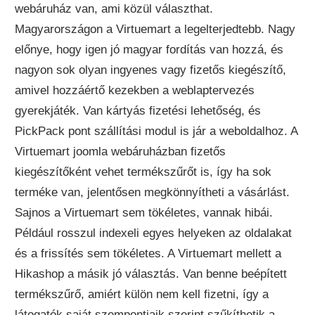
webáruház van, ami közül választhat.
Magyarországon a Virtuemart a legelterjedtebb. Nagy
előnye, hogy igen jó magyar fordítás van hozzá, és
nagyon sok olyan ingyenes vagy fizetős kiegészítő,
amivel hozzáértő kezekben a weblaptervezés
gyerekjáték. Van kártyás fizetési lehetőség, és
PickPack pont szállítási modul is jár a weboldalhoz. A
Virtuemart joomla webáruházban fizetős
kiegészítőként vehet termékszűrőt is, így ha sok
terméke van, jelentősen megkönnyítheti a vásárlást.
Sajnos a Virtuemart sem tökéletes, vannak hibái.
Például rosszul indexeli egyes helyeken az oldalakat
és a frissítés sem tökéletes. A Virtuemart mellett a
Hikashop a másik jó választás. Van benne beépített
termékszűrő, amiért külön nem kell fizetni, így a
látogatók saját szempontjaik szerint szűkíthetik a