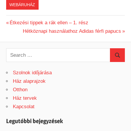
WEBÁRUHÁZ
Previous
Étkezési tippek a rák ellen – 1. rész
Bejegyzés
Post:
Next
Hétköznapi használathoz Adidas férfi papucs
Post:
navigáció
S
S
e
e
a
Szolnok időjárása
a
r
Ház alaprajzok
r
c
Otthon
c
h
Ház tervek
h
f
Kapcsolat
o
r
Legutóbbi bejegyzések
: