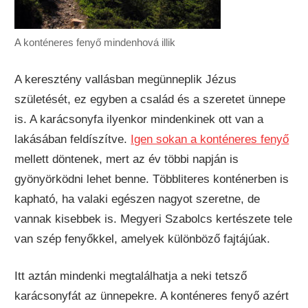
A konténeres fenyő mindenhová illik
A keresztény vallásban megünneplik Jézus
születését, ez egyben a család és a szeretet ünnepe
is. A karácsonyfa ilyenkor mindenkinek ott van a
lakásában feldíszítve.
Igen sokan a konténeres fenyő
mellett döntenek, mert az év többi napján is
gyönyörködni lehet benne. Többliteres konténerben is
kapható, ha valaki egészen nagyot szeretne, de
vannak kisebbek is. Megyeri Szabolcs kertészete tele
van szép fenyőkkel, amelyek különböző fajtájúak.
Itt aztán mindenki megtalálhatja a neki tetsző
karácsonyfát az ünnepekre. A konténeres fenyő azért