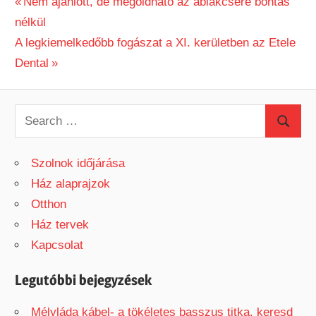
Previous
Nem ajánlott, de megoldható az ablakcsere bontás
Bejegyzés
nélkül
Post:
Next
A legkiemelkedőbb fogászat a XI. kerületben az Etele
navigáció
Post:
Dental
S
S
e
e
a
Szolnok időjárása
a
r
Ház alaprajzok
r
c
Otthon
c
h
Ház tervek
h
f
Kapcsolat
o
r
Legutóbbi bejegyzések
:
Mélyláda kábel- a tökéletes basszus titka, keresd