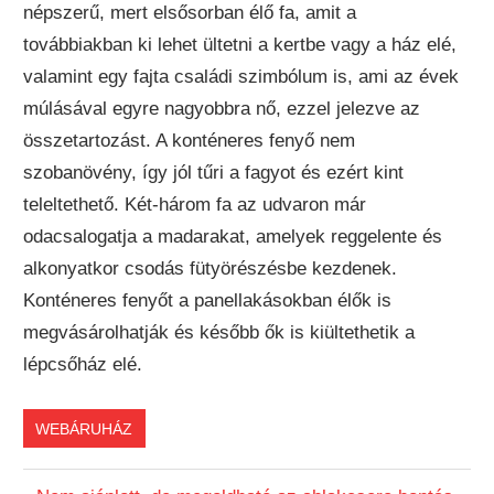
népszerű, mert elsősorban élő fa, amit a
továbbiakban ki lehet ültetni a kertbe vagy a ház elé,
valamint egy fajta családi szimbólum is, ami az évek
múlásával egyre nagyobbra nő, ezzel jelezve az
összetartozást. A konténeres fenyő nem
szobanövény, így jól tűri a fagyot és ezért kint
teleltethető. Két-három fa az udvaron már
odacsalogatja a madarakat, amelyek reggelente és
alkonyatkor csodás fütyörészésbe kezdenek.
Konténeres fenyőt a panellakásokban élők is
megvásárolhatják és később ők is kiültethetik a
lépcsőház elé.
WEBÁRUHÁZ