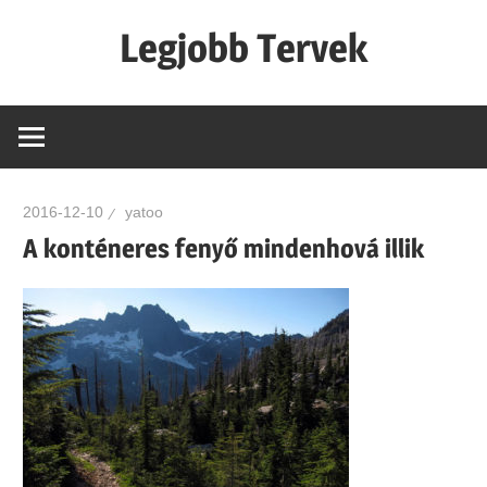
Skip
Legjobb Tervek
to
content
mert
mindig
van
egy
2016-12-10
yatoo
jó
A konténeres fenyő mindenhová illik
tervünk…!