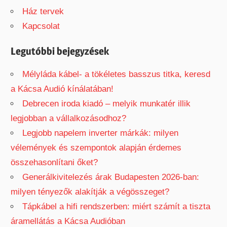
c
h
Ház tervek
h
f
Kapcsolat
o
r
Legutóbbi bejegyzések
:
Mélyláda kábel- a tökéletes basszus titka, keresd
a Kácsa Audió kínálatában!
Debrecen iroda kiadó – melyik munkatér illik
legjobban a vállalkozásodhoz?
Legjobb napelem inverter márkák: milyen
vélemények és szempontok alapján érdemes
összehasonlítani őket?
Generálkivitelezés árak Budapesten 2026-ban:
milyen tényezők alakítják a végösszeget?
Tápkábel a hifi rendszerben: miért számít a tiszta
áramellátás a Kácsa Audióban