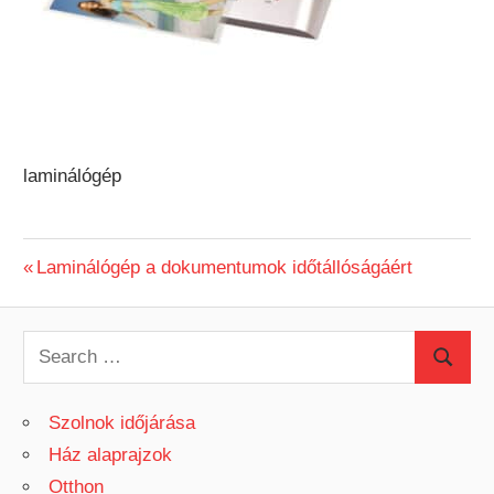
laminálógép
Previous
Laminálógép a dokumentumok időtállóságáért
Bejegyzés
Post:
navigáció
S
S
e
e
a
Szolnok időjárása
a
r
Ház alaprajzok
r
c
Otthon