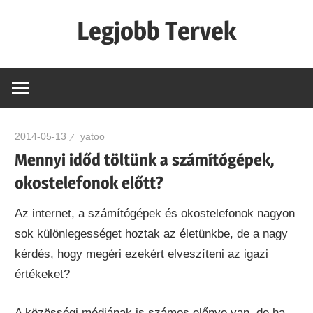
Skip
Legjobb Tervek
to
content
mert
mindig
van
egy
2014-05-13
yatoo
jó
Mennyi időd töltünk a számítógépek,
tervünk…!
okostelefonok előtt?
Az internet, a számítógépek és okostelefonok nagyon
sok különlegességet hoztak az életünkbe, de a nagy
kérdés, hogy megéri ezekért elveszíteni az igazi
értékeket?
A közösségi médiának is számos előnye van, de ha