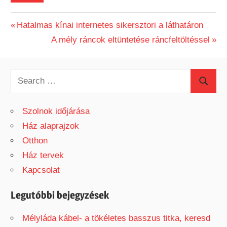
Previous
Hatalmas kínai internetes sikersztori a láthatáron
Bejegyzés
Post:
Next
A mély ráncok eltüntetése ráncfeltöltéssel
Post:
navigáció
S
S
e
e
a
Szolnok időjárása
a
r
Ház alaprajzok
r
c
Otthon
c
h
Ház tervek
h
f
Kapcsolat
o
r
Legutóbbi bejegyzések
:
Mélyláda kábel- a tökéletes basszus titka, keresd