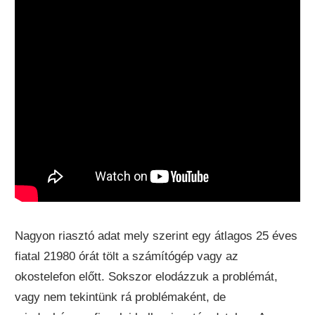
Nagyon riasztó adat mely szerint egy átlagos 25 éves
fiatal 21980 órát tölt a számítógép vagy az
okostelefon előtt. Sokszor elodázzuk a problémát,
vagy nem tekintünk rá problémaként, de