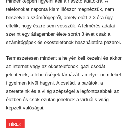
mindenképpen figyelni kell a riasztó adatokra. A
telefonokat naponta kismilliószor megnézzük, nem
beszélve a számítógépről, amely előtt 2-3 óra úgy
eltelik, hogy észre sem vesszük. A felmérés adatai
szerint egy átlagember élete során 3 évet csak a
számítógépek és okostelefonok használatára pazarol.
Természetesen mindent a helyén kell kezelni és akkor
az internet vagy az okostelefonok igazi csodát
jelentenek, a lehetőségek tárházát, amelyet nem lehet
figyelmen kívül hagyni. A család, a barátok, a
szeretteink és a világ szépségei a legfontosabbak az
életben és csak ezután jöhetnek a virtuális világ
képzelt valóságai.
HÍREK