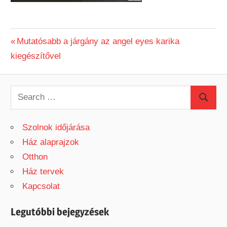
Previous
Mutatósabb a járgány az angel eyes karika
Bejegyzés
kiegészítővel
Post:
navigáció
S
S
e
e
a
Szolnok időjárása
a
r
Ház alaprajzok
r
c
Otthon
c
h
Ház tervek
h
f
Kapcsolat
o
r
Legutóbbi bejegyzések
: