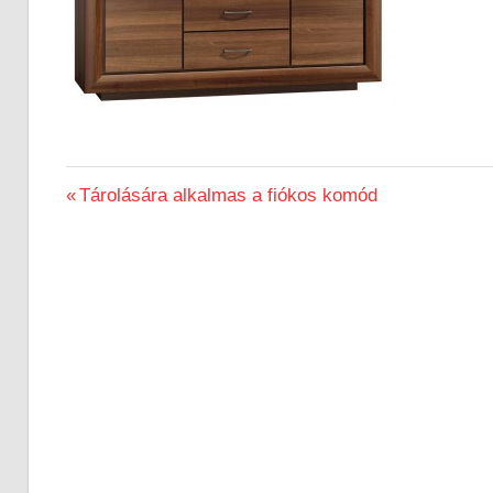
Previous
Tárolására alkalmas a fiókos komód
Bejegyzés
Post:
navigáció