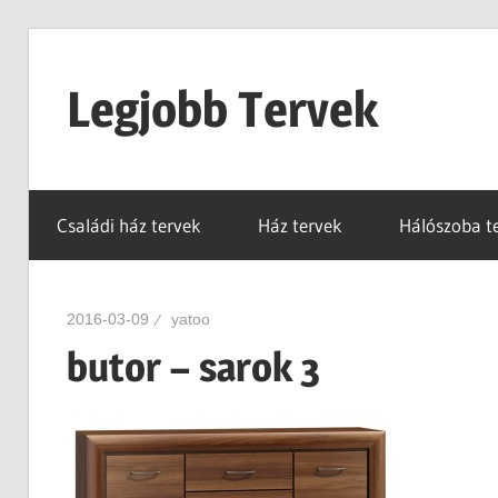
Skip
to
Legjobb Tervek
content
mert
mindig
Családi ház tervek
Ház tervek
Hálószoba t
van
egy
jó
2016-03-09
yatoo
tervünk…!
butor – sarok 3