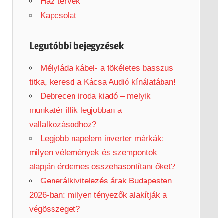
h
Ház tervek
f
Kapcsolat
o
r
Legutóbbi bejegyzések
:
Mélyláda kábel- a tökéletes basszus
titka, keresd a Kácsa Audió kínálatában!
Debrecen iroda kiadó – melyik
munkatér illik legjobban a
vállalkozásodhoz?
Legjobb napelem inverter márkák:
milyen vélemények és szempontok
alapján érdemes összehasonlítani őket?
Generálkivitelezés árak Budapesten
2026-ban: milyen tényezők alakítják a
végösszeget?